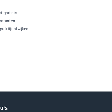
 gratis is.
ontanten.
raktijk afwijken.
.
U'S